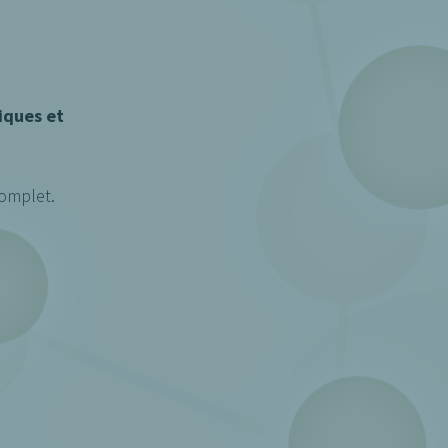
iques et
complet.