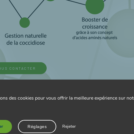
OUS CONTACTER
ons des cookies pour vous offrir la meilleure expérience sur notr
Les produits associés
.
.
.
er
Rejeter
Réglages