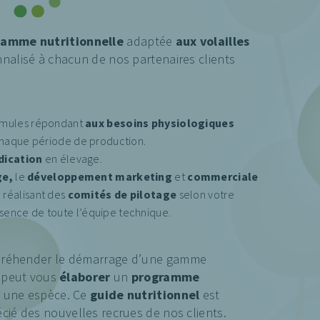
amme nutritionnelle
adaptée
aux volailles
nalisé à chacun de nos partenaires clients
rmules répondant
aux besoins physiologiques
chaque période de production.
ication
en élevage.
ge,
le
développement
marketing
et
commerciale
réalisant des
comités de pilotage
selon votre
ence de toute l’équipe technique.
réhender le démarrage d’une gamme
a peut vous
élaborer
un
programme
 une espèce. Ce
guide nutritionnel
est
cié des nouvelles recrues de nos clients.