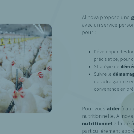
Alinova propose une
g
avec un service person
pour :
Développer des fo
précis et ce, pour 
Stratégie de
déméd
Suivre le
démarra
de votre gamme en 
convenance en prés
Pour vous
aider
à app
nutritionnelle, Alinov
nutritionnel
adapté à
particulièrement appré