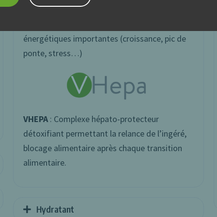
VCETOS
: Riche en L-Carnitine, Vcetos permet
de répondre favorablement aux demandes
énergétiques importantes (croissance, pic de
ponte, stress…)
VHEPA
: Complexe hépato-protecteur
détoxifiant permettant la relance de l’ingéré,
blocage alimentaire après chaque transition
alimentaire.
Hydratant