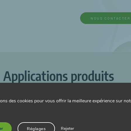
NOUS CONTACTER
Applications produits
.
.
.
Hepato diurétique
ons des cookies pour vous offrir la meilleure expérience sur notr
er
Rejeter
Réglages