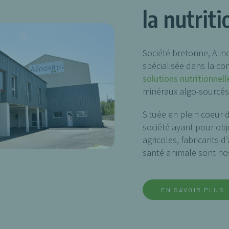
la nutrit
Société bretonne, Alin
spécialisée dans la co
solutions nutritionnell
minéraux algo-sourcés,
Située en plein coeur d
société ayant pour obj
agricoles, fabricants d
santé animale sont nos
EN SAVOIR PLUS