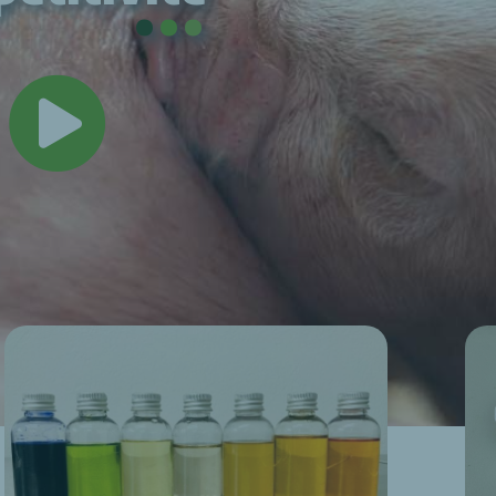
.
.
.