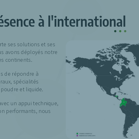
ésence à l'international
.
.
.
rte ses solutions et ses
ous avons déployés notre
es continents.
es de répondre à
raux, spécialités
 poudre et liquide.
avec un appui technique,
ion performants, nous