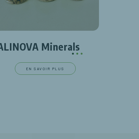
ALINOVA Minerals
.
.
.
EN SAVOIR PLUS