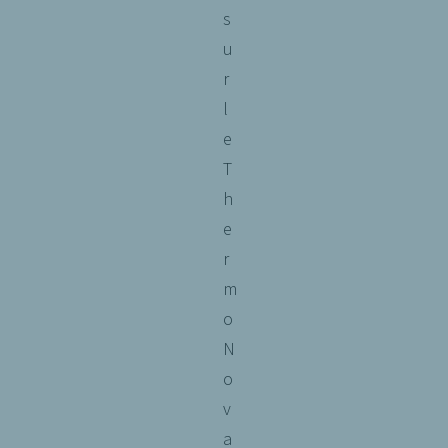
s
u
r
l
e
T
h
e
r
m
o
N
o
v
a