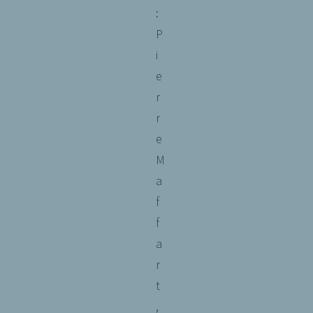
:
P
i
e
r
r
e
M
a
f
f
a
r
t
,