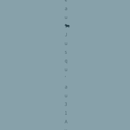
a
u
🐄
J
u
s
q
u
’
a
u
3
1
A