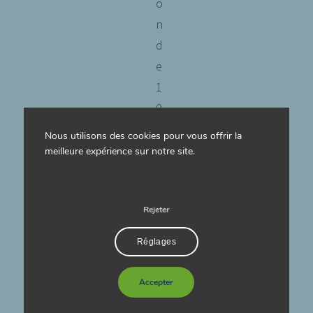
o
n
d
e
1
0
%
Nous utilisons des cookies pour vous offrir la
p
meilleure expérience sur notre site.
o
u
Rejeter
r
t
Réglages
o
u
Accepter
t