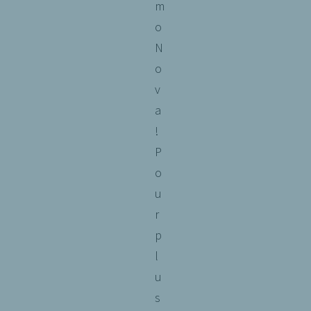
m
o
N
o
v
a
!
P
o
u
r
p
l
u
s