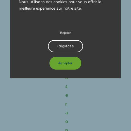
Nous utilisons des cookies pour vous offrir la
r
meilleure expérience sur notre site.
e
A
l
Rejeter
i
Réglages
n
o
Accepter
v
a
s
e
r
a
o
p